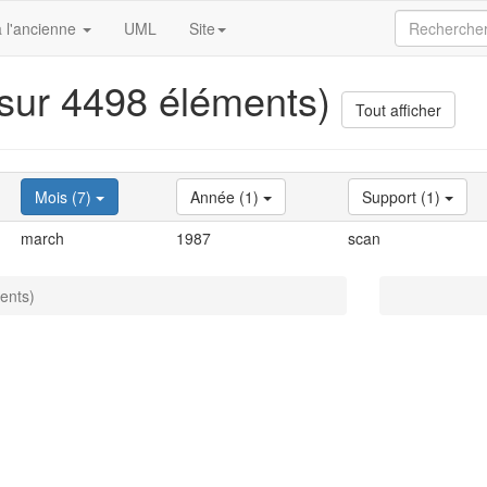
 l'ancienne
UML
Site
 sur 4498 éléments)
Tout afficher
Mois (7)
Année (1)
Support (1)
march
1987
scan
ents)