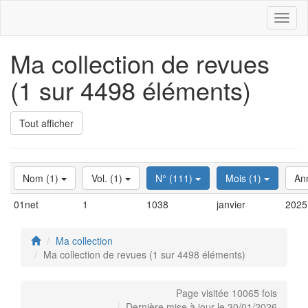
Toggl
naviga
Ma collection de revues
(1 sur 4498 éléments)
Tout afficher
Nom (1)
Vol. (1)
N° (111)
Mois (1)
An
01net
1
1038
janvier
2025
Ma collection
Ma collection de revues (1 sur 4498 éléments)
Page visitée 10065 fois
Dernière mise à jour le 30/01/2026