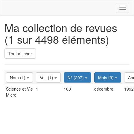
Toggl
naviga
Ma collection de revues
(1 sur 4498 éléments)
Tout afficher
Nom (1)
Vol. (1)
N° (207)
Mois (9)
An
Science et Vie
1
100
décembre
1992
Micro