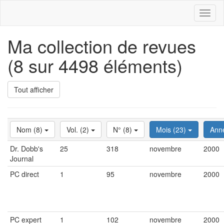
Toggl
naviga
Ma collection de revues
(8 sur 4498 éléments)
Tout afficher
Nom (8)
Vol. (2)
N° (8)
Mois (23)
Ann
Dr. Dobb's
25
318
novembre
2000
Journal
PC direct
1
95
novembre
2000
PC expert
1
102
novembre
2000