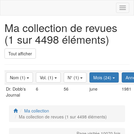
Toggl
naviga
Ma collection de revues
(1 sur 4498 éléments)
Tout afficher
Nom (1)
Vol. (1)
N° (1)
Mois (24)
Ann
Dr. Dobb's
6
56
june
1981
Journal
Ma collection
Ma collection de revues (1 sur 4498 éléments)
Page visitée 10070 fois