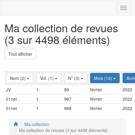
Toggl
naviga
Ma collection de revues
(3 sur 4498 éléments)
Tout afficher
Nom (2)
Vol. (1)
N° (3)
Mois (12)
Ann
JV
1
89
février
2022
01net
1
967
février
2022
01net
1
968
février
2022
Ma collection
Ma collection de revues (3 sur 4498 éléments)