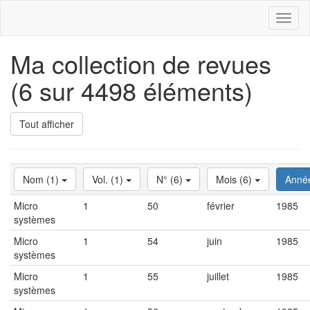
Toggl
naviga
Ma collection de revues
(6 sur 4498 éléments)
Tout afficher
Nom (1)
Vol. (1)
N° (6)
Mois (6)
Anné
Micro
1
50
février
1985
systèmes
Micro
1
54
juin
1985
systèmes
Micro
1
55
juillet
1985
systèmes