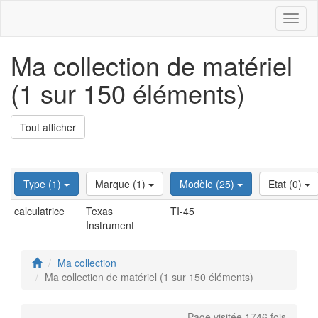
Toggl
naviga
Ma collection de matériel
(1 sur 150 éléments)
Tout afficher
Type (1)
Marque (1)
Modèle (25)
Etat (0)
calculatrice
Texas
TI-45
Instrument
Ma collection
Ma collection de matériel (1 sur 150 éléments)
Page visitée 1746 fois