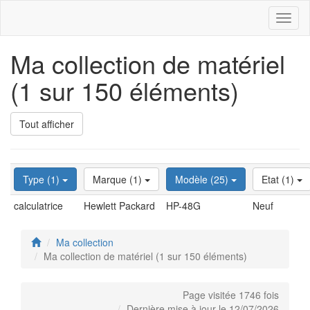
Toggl
naviga
Ma collection de matériel
(1 sur 150 éléments)
Tout afficher
Type (1)
Marque (1)
Modèle (25)
Etat (1)
calculatrice
Hewlett Packard
HP-48G
Neuf
Ma collection
Ma collection de matériel (1 sur 150 éléments)
Page visitée 1746 fois
Dernière mise à jour le 12/07/2026