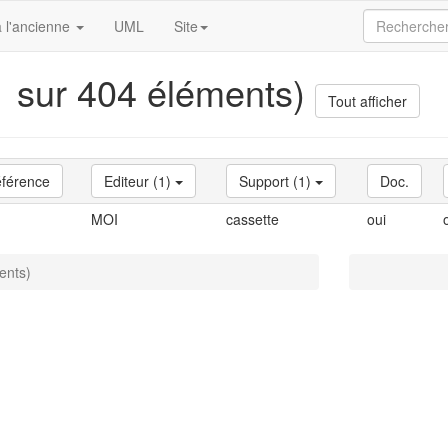
 l'ancienne
UML
Site
(1 sur 404 éléments)
Tout afficher
férence
Editeur (1)
Support (1)
Doc.
MOI
cassette
oui
ents)