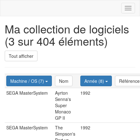
Toggl
naviga
Ma collection de logiciels
(3 sur 404 éléments)
Tout afficher
Machine / OS (7)
Nom
Année (8)
Référence
SEGA MasterSystem
Ayrton
1992
Senna's
Super
Monaco
GP II
SEGA MasterSystem
The
1992
Simpson's
Bart vs.