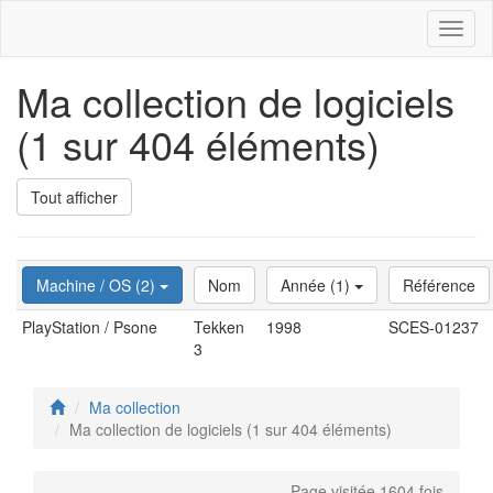
Toggl
naviga
Ma collection de logiciels
(1 sur 404 éléments)
Tout afficher
Machine / OS (2)
Nom
Année (1)
Référence
PlayStation / Psone
Tekken
1998
SCES-01237
3
Ma collection
Ma collection de logiciels (1 sur 404 éléments)
Page visitée 1604 fois