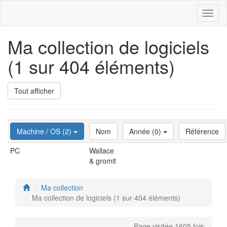
Toggl
naviga
Ma collection de logiciels
(1 sur 404 éléments)
Tout afficher
Machine / OS (2)
Nom
Année (0)
Référence
PC
Wallace
& gromit
Ma collection
Ma collection de logiciels (1 sur 404 éléments)
Page visitée 1605 fois