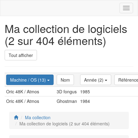
Toggl
naviga
Ma collection de logiciels
(2 sur 404 éléments)
Tout afficher
Machine / OS (13)
Nom
Année (2)
Référenc
Oric 48K / Atmos
3D fongus
1985
Oric 48K / Atmos
Ghostman
1984
Ma collection
Ma collection de logiciels (2 sur 404 éléments)