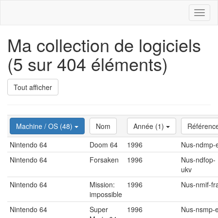
Toggl
naviga
Ma collection de logiciels
(5 sur 404 éléments)
Tout afficher
Machine / OS (48)
Nom
Année (1)
Référenc
Nintendo 64
Doom 64
1996
Nus-ndmp-
Nintendo 64
Forsaken
1996
Nus-ndfop-
ukv
Nintendo 64
Mission:
1996
Nus-nmif-fr
impossible
Nintendo 64
Super
1996
Nus-nsmp-e