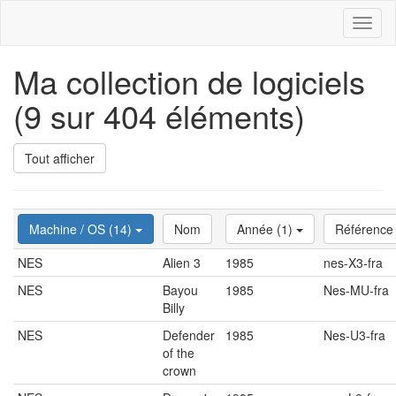
Toggl
naviga
Ma collection de logiciels
(9 sur 404 éléments)
Tout afficher
Machine / OS (14)
Nom
Année (1)
Référence
NES
Alien 3
1985
nes-X3-fra
NES
Bayou
1985
Nes-MU-fra
Billy
NES
Defender
1985
Nes-U3-fra
of the
crown