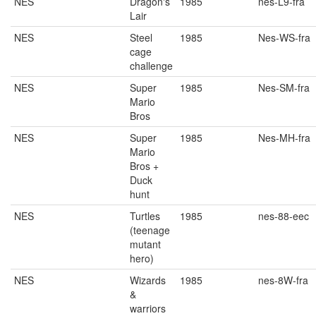
NES
Dragon's
1985
nes-L9-fra
Lair
NES
Steel
1985
Nes-WS-fra
cage
challenge
NES
Super
1985
Nes-SM-fra
Mario
Bros
NES
Super
1985
Nes-MH-fra
Mario
Bros +
Duck
hunt
NES
Turtles
1985
nes-88-eec
(teenage
mutant
hero)
NES
Wizards
1985
nes-8W-fra
&
warriors