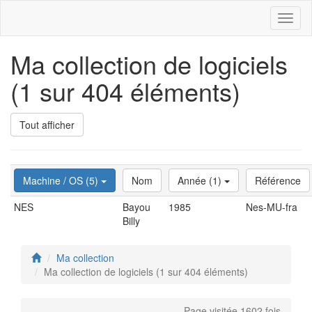
Toggl
naviga
Ma collection de logiciels
(1 sur 404 éléments)
Tout afficher
Machine / OS (5)
Nom
Année (1)
Référence
NES
Bayou
1985
Nes-MU-fra
Billy
Ma collection
Ma collection de logiciels (1 sur 404 éléments)
Page visitée 1602 fois