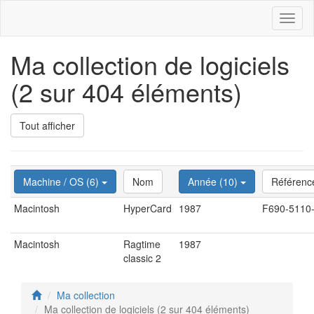
Toggl
naviga
Ma collection de logiciels
(2 sur 404 éléments)
Tout afficher
Machine / OS (6)
Nom
Année (10)
Référenc
Macintosh
HyperCard
1987
F690-5110
Macintosh
Ragtime
1987
classic 2
Ma collection
Ma collection de logiciels (2 sur 404 éléments)