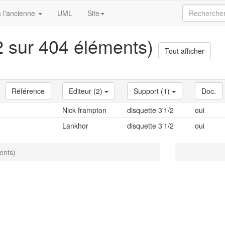
 l'ancienne
UML
Site
(2 sur 404 éléments)
Tout afficher
Référence
Editeur (2)
Support (1)
Doc.
Nick frampton
disquette 3'1/2
oui
Lankhor
disquette 3'1/2
oui
ents)