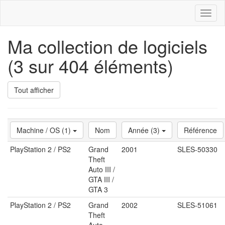
Toggl
naviga
Ma collection de logiciels
(3 sur 404 éléments)
Tout afficher
Machine / OS (1)
Nom
Année (3)
Référence
PlayStation 2 / PS2
Grand
2001
SLES-50330
Theft
Auto III /
GTA III /
GTA 3
PlayStation 2 / PS2
Grand
2002
SLES-51061
Theft
Auto