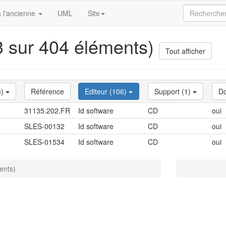
 l'ancienne
UML
Site
(3 sur 404 éléments)
Tout afficher
3)
Référence
Editeur (106)
Support (1)
Do
31135.202.FR
Id software
CD
oui
SLES-00132
Id software
CD
oui
SLES-01534
Id software
CD
oui
ents)