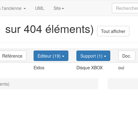
 l'ancienne
UML
Site
(1 sur 404 éléments)
Tout afficher
Référence
Editeur (19)
Support (1)
Doc.
Eidos
Disque XBOX
oui
ents)