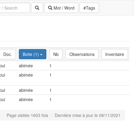
Mot / Word
#Tags
Doc.
Boite (1)
Nb
Observations
Inventaire
oui
abimée
1
oui
abimée
1
oui
abimée
1
oui
abimée
1
Page visitée 1603 fois
Dernière mise à jour le 08/11/2021