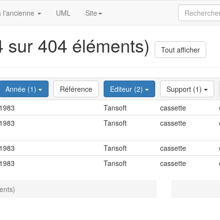
 l'ancienne
UML
Site
(4 sur 404 éléments)
Tout afficher
Année (1)
Référence
Editeur (2)
Support (1)
1983
Tansoft
cassette
1983
Tansoft
cassette
1983
Tansoft
cassette
1983
Tansoft
cassette
ents)