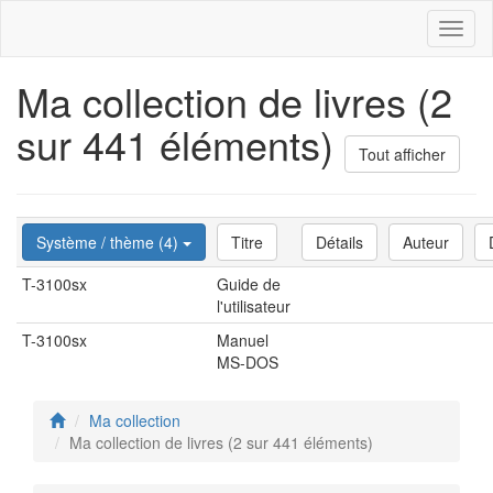
Toggl
naviga
Ma collection de livres (2
sur 441 éléments)
Tout afficher
Système / thème (4)
Titre
Détails
Auteur
T-3100sx
Guide de
l'utilisateur
T-3100sx
Manuel
MS-DOS
Ma collection
Ma collection de livres (2 sur 441 éléments)