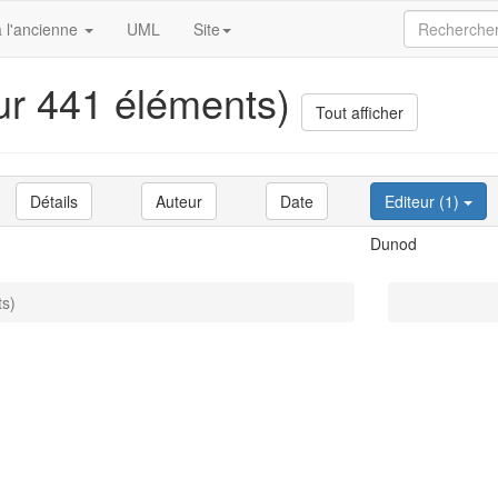
 l'ancienne
UML
Site
sur 441 éléments)
Tout afficher
Détails
Auteur
Date
Editeur (1)
Dunod
ts)