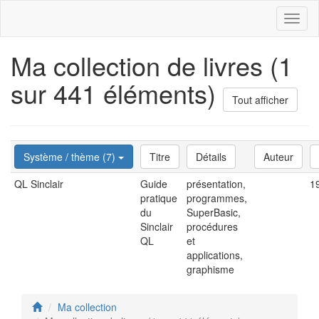
Toggl
naviga
Ma collection de livres (1
sur 441 éléments)
Tout afficher
Système / thème (7)
Titre
Détails
Auteur
QL Sinclair
Guide
présentation,
1
pratique
programmes,
du
SuperBasic,
Sinclair
procédures
QL
et
applications,
graphisme
Ma collection