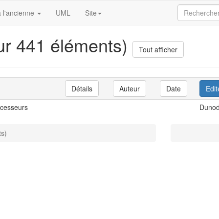
 l'ancienne
UML
Site
sur 441 éléments)
Tout afficher
Détails
Auteur
Date
Edit
ocesseurs
Duno
ts)