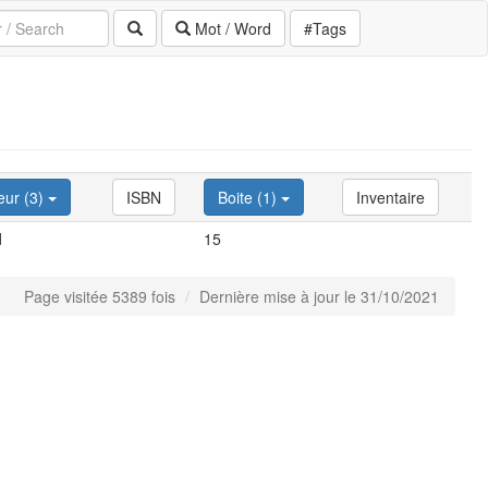
Mot / Word
#Tags
eur (3)
ISBN
Boite (1)
Inventaire
d
15
Page visitée 5389 fois
Dernière mise à jour le 31/10/2021