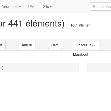
 l'ancienne
UML
Site
sur 441 éléments)
Tout afficher
ls
Auteur
Date
Editeur (1)
Marabout
ts)