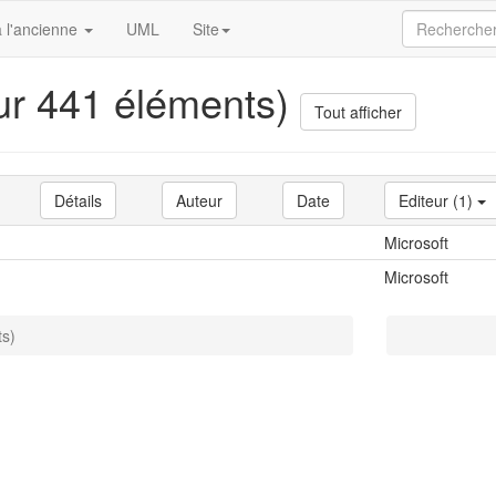
 l'ancienne
UML
Site
sur 441 éléments)
Tout afficher
Détails
Auteur
Date
Editeur (1)
Microsoft
Microsoft
ts)