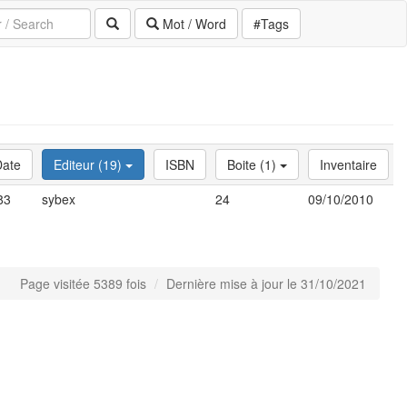
Mot / Word
#Tags
Date
Editeur (19)
ISBN
Boite (1)
Inventaire
83
sybex
24
09/10/2010
Page visitée 5389 fois
Dernière mise à jour le 31/10/2021