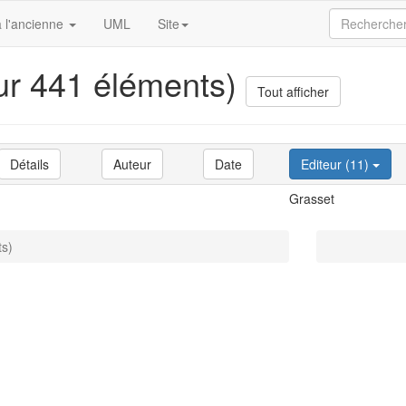
 l'ancienne
UML
Site
sur 441 éléments)
Tout afficher
Détails
Auteur
Date
Editeur (11)
Grasset
ts)