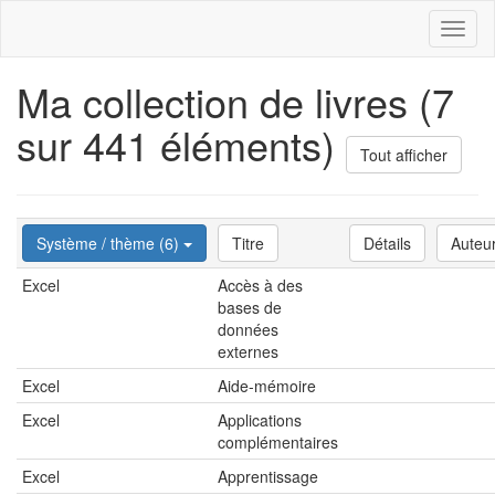
Toggl
naviga
Ma collection de livres (7
sur 441 éléments)
Tout afficher
Système / thème (6)
Titre
Détails
Auteu
Excel
Accès à des
bases de
données
externes
Excel
Aide-mémoire
Excel
Applications
complémentaires
Excel
Apprentissage