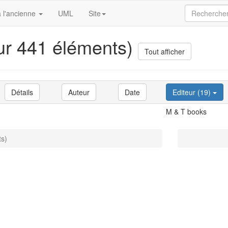
 l'ancienne
UML
Site
sur 441 éléments)
Tout afficher
Détails
Auteur
Date
Editeur (19)
M & T books
ts)