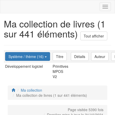
Toggl
naviga
Ma collection de livres (1
sur 441 éléments)
Tout afficher
Système / thème (16)
Titre
Détails
Auteur
Développement logiciel
Primitives
MPOS
V2
Ma collection
Ma collection de livres (1 sur 441 éléments)
Page visitée 5390 fois
Dernière mise à jour le 31/10/2021