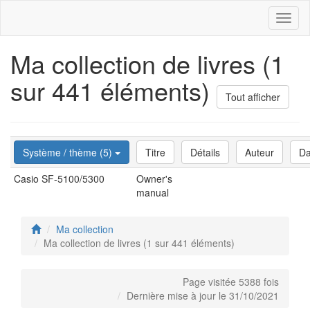
Toggl
naviga
Ma collection de livres (1
sur 441 éléments)
Tout afficher
Système / thème (5)
Titre
Détails
Auteur
Da
Casio SF-5100/5300
Owner's
manual
Ma collection
Ma collection de livres (1 sur 441 éléments)
Page visitée 5388 fois
Dernière mise à jour le 31/10/2021