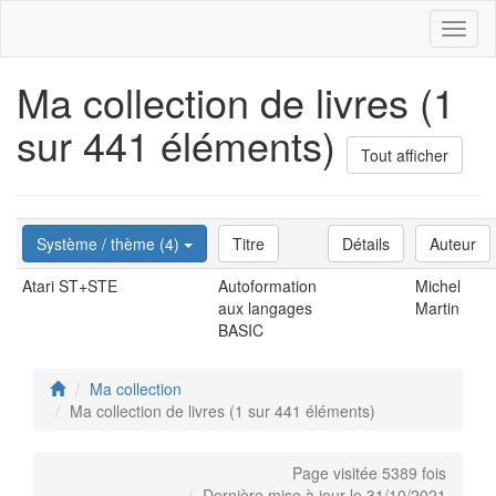
Toggl
naviga
Ma collection de livres (1
sur 441 éléments)
Tout afficher
Système / thème (4)
Titre
Détails
Auteur
Atari ST+STE
Autoformation
Michel
aux langages
Martin
BASIC
Ma collection
Ma collection de livres (1 sur 441 éléments)
Page visitée 5389 fois
Dernière mise à jour le 31/10/2021