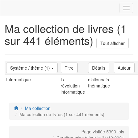
Toggl
naviga
Ma collection de livres (1
sur 441 éléments)
Tout afficher
Système / thème (1)
Titre
Détails
Auteur
Informatique
La
dictionnaire
révolution
thématique
informatique
Ma collection
Ma collection de livres (1 sur 441 éléments)
Page visitée 5390 fois
Dernière mise à jour le 31/10/2021