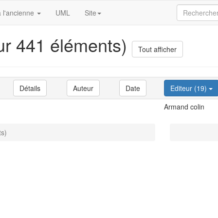
 l'ancienne
UML
Site
sur 441 éléments)
Tout afficher
Détails
Auteur
Date
Editeur (19)
Armand colin
ts)